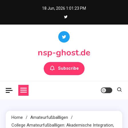
Skip
18 Jun, 2026
1:01:25 PM
to
content
nsp-ghost.de
Subscribe
Home
Amateurfußballligen
College Amateurfußballligen: Akademische Integration,