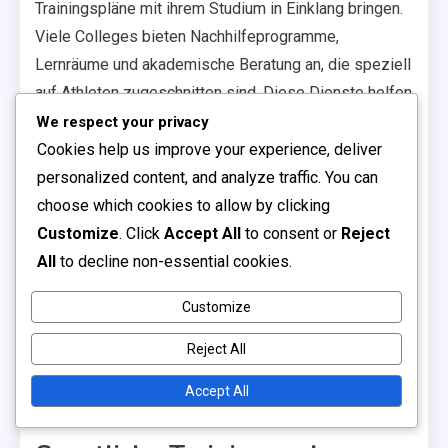
Trainingspläne mit ihrem Studium in Einklang bringen.
Viele Colleges bieten Nachhilfeprogramme,
Lernräume und akademische Beratung an, die speziell
auf Athleten zugeschnitten sind. Diese Dienste helfen
sicherzustellen, dass Studierende-Athleten ihre
We respect your privacy
Zulassung aufrechterhalten, während sie in ihren
Cookies help us improve your experience, deliver
Kursen erfolgreich sind.
personalized content, and analyze traffic. You can
choose which cookies to allow by clicking
Zusätzlich zur Nachhilfe bieten einige Institutionen
Customize
. Click
Accept All
to consent or
Reject
spezialisierte akademische Berater an, die die
All
to decline non-essential cookies.
einzigartigen Herausforderungen verstehen, mit
denen Athleten konfrontiert sind. Sie können bei der
Customize
Kursauswahl, dem Zeitmanagement und Strategien für
Reject All
den akademischen Erfolg helfen. Diese Unterstützung
kann die Bindungsraten unter Studierenden-Athleten
Accept All
erheblich verbessern.